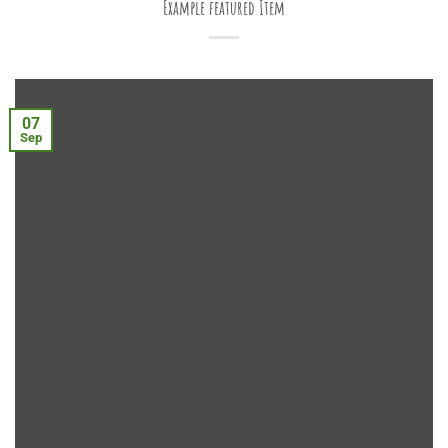
Example featured Item
07
Sep