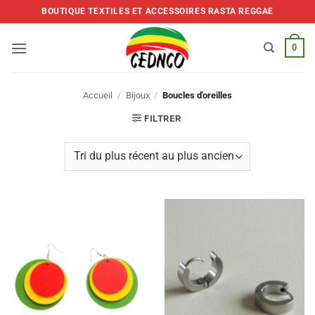
Skip
BOUTIQUE TEXTILES ET ACCESSOIRES RASTA REGGAE
to
content
0
Accueil
/
Bijoux
/
Boucles d'oreilles
FILTRER