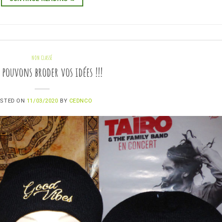
NON CLASSÉ
 pouvons broder vos idées !!!
STED ON
11/03/2020
BY
CEDNCO