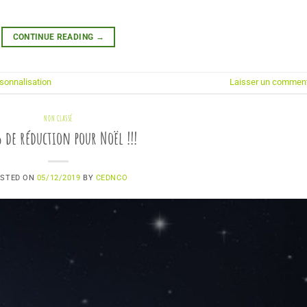
CONTINUE READING
→
sonnalisation
Laisser un comment
NON CLASSÉ
 de réduction pour Noël !!!
STED ON
05/12/2019
BY
CEDNCO