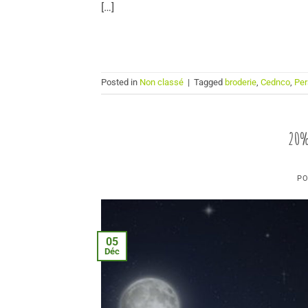
[…]
Posted in
Non classé
|
Tagged
broderie
,
Cednco
,
Per
20%
PO
05
Déc