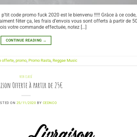
p’tit code promo fuck 2020 est le bienvenu !!!!! Grâce à ce code,
aiment fêter ça, les frais d’envois vous sont offerts à partir de 5
fois votre commande effectuée, notez […]
CONTINUE READING
→
n offerte
,
promo
,
Promo Rasta
,
Reggae Music
NON CLASSÉ
aison Offerte à partir de 25€
STED ON
25/11/2020
BY
CEDNCO