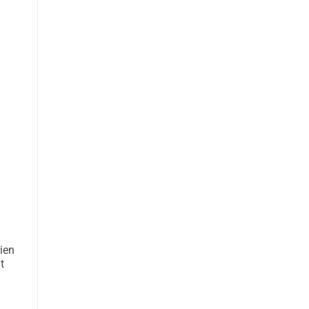
ien
t