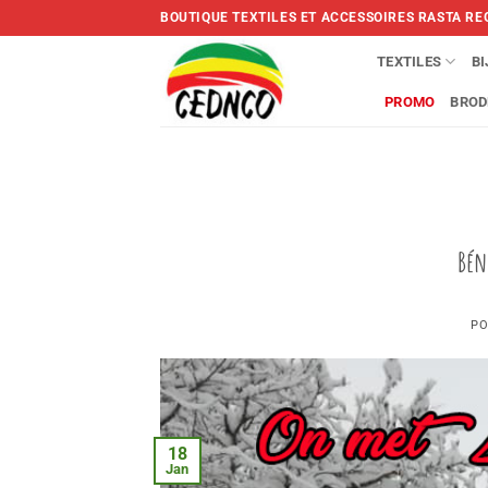
Skip
BOUTIQUE TEXTILES ET ACCESSOIRES RASTA RE
to
content
TEXTILES
B
PROMO
BROD
Bén
PO
18
Jan