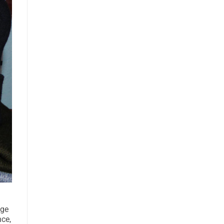
age
nce,