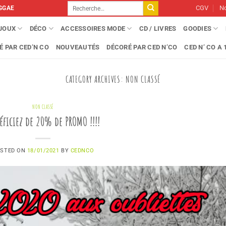
Recherche
CGV
No
GGAE
pour :
IJOUX
DÉCO
ACCESSOIRES MODE
CD / LIVRES
GOODIES
É PAR CED’N CO
NOUVEAUTÉS
DÉCORÉ PAR CED N’CO
CED N’ CO A 1
CATEGORY ARCHIVES:
NON CLASSÉ
NON CLASSÉ
éficiez de 20% de PROMO !!!!
STED ON
18/01/2021
BY
CEDNCO