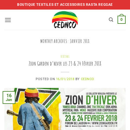
Skip
BOUTIQUE TEXTILES ET ACCESSOIRES RASTA REGGAE
to
content
0
MONTHLY ARCHIVES:
JANVIER 2018
FESTIVAL
Zion Garden d’hiver les 23 & 24 Février 2018
POSTED ON
16/01/2018
BY
CEDNCO
16
Jan