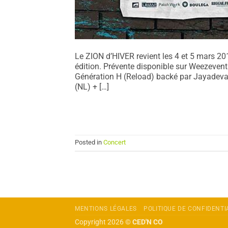
Le ZION d’HIVER revient les 4 et 5 mars 
édition. Prévente disponible sur Weezevent
Génération H (Reload) backé par Jayad
(NL) + […]
Posted in
Concert
MENTIONS LÉGALES
POLITIQUE DE CONFIDENTI
Copyright 2026 ©
CED'N CO