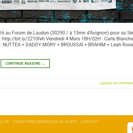
2016 au Forum de Laudun (30290 / à 15mn d’Avignon) pour sa 5
: http://bit.ly/2210feh Vendredi 4 Mars 18H/02H : Carte Blanche
eva: NUTTEA + DADDY MORY + BROUSSAÏ + BRAHIM + Leah Rosi
CONTINUE READING
→
Laisser un comment
ALITÉ
CONDITIONS GÉNÉRALES DE VENTE
CONTACT