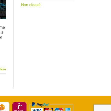
Non classé
ème
 à
er
aire