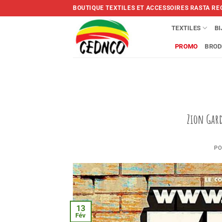
Skip
BOUTIQUE TEXTILES ET ACCESSOIRES RASTA RE
to
content
TEXTILES
B
PROMO
BROD
Zion Gard
PO
13
Fév