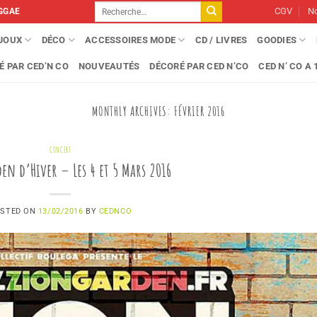
Recherche
CGV
No
GGAE
pour :
IJOUX
DÉCO
ACCESSOIRES MODE
CD / LIVRES
GOODIES
É PAR CED’N CO
NOUVEAUTÉS
DÉCORÉ PAR CED N’CO
CED N’ CO A 1
MONTHLY ARCHIVES:
FÉVRIER 2016
CONCERT
en d’Hiver – Les 4 et 5 Mars 2016
STED ON
13/02/2016
BY
CEDNCO