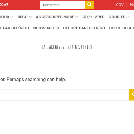
Recherche
CGV
No
GGAE
pour :
IJOUX
DÉCO
ACCESSOIRES MODE
CD / LIVRES
GOODIES
É PAR CED’N CO
NOUVEAUTÉS
DÉCORÉ PAR CED N’CO
CED N’ CO A 1
TAG ARCHIVES:
SPRING FESTIV
for. Perhaps searching can help.