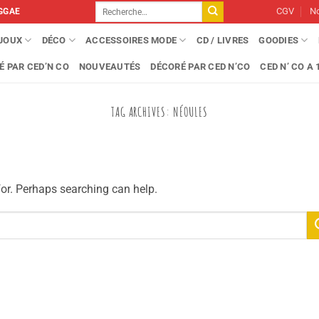
Recherche
CGV
No
GGAE
pour :
IJOUX
DÉCO
ACCESSOIRES MODE
CD / LIVRES
GOODIES
É PAR CED’N CO
NOUVEAUTÉS
DÉCORÉ PAR CED N’CO
CED N’ CO A 1
TAG ARCHIVES:
NÉOULES
for. Perhaps searching can help.