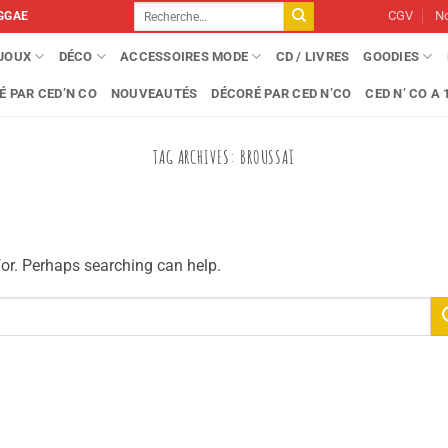
Recherche
CGV
No
GGAE
pour :
IJOUX
DÉCO
ACCESSOIRES MODE
CD / LIVRES
GOODIES
É PAR CED’N CO
NOUVEAUTÉS
DÉCORÉ PAR CED N’CO
CED N’ CO A 1
TAG ARCHIVES:
BROUSSAÏ
for. Perhaps searching can help.