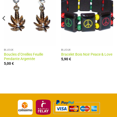
BIJOUX
BIJOUX
Boucles d’Oreilles Feuille
Bracelet Bois Noir Peace & Love
Pendante Argentée
5,90
€
5,00
€