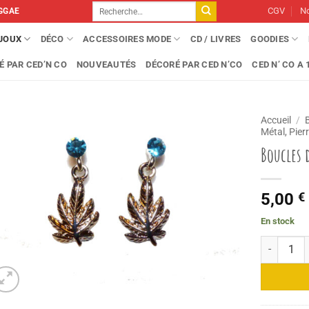
Recherche
CGV
No
GGAE
pour :
IJOUX
DÉCO
ACCESSOIRES MODE
CD / LIVRES
GOODIES
É PAR CED’N CO
NOUVEAUTÉS
DÉCORÉ PAR CED N’CO
CED N’ CO A 1
Accueil
/
Métal, Pierr
Boucles 
5,00
€
En stock
quantité d