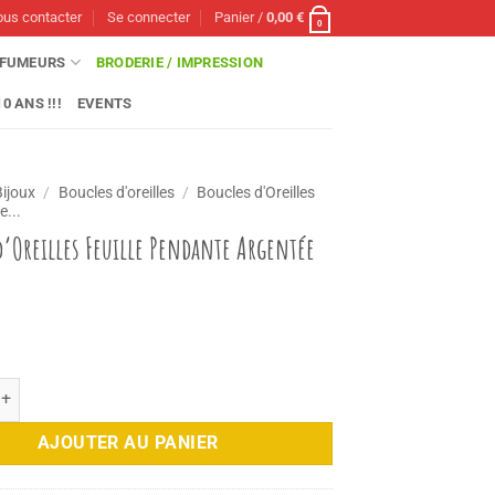
us contacter
Se connecter
Panier /
0,00
€
0
FUMEURS
BRODERIE / IMPRESSION
0 ANS !!!
EVENTS
Bijoux
/
Boucles d'oreilles
/
Boucles d'Oreilles
e...
d’Oreilles Feuille Pendante Argentée
e Boucles d'Oreilles Feuille Pendante Argentée
AJOUTER AU PANIER