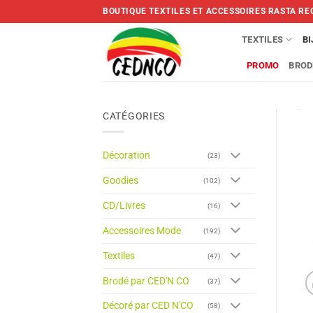
Skip
BOUTIQUE TEXTILES ET ACCESSOIRES RASTA RE
to
content
TEXTILES
B
PROMO
BROD
CATÉGORIES
Décoration
(23)
Goodies
(102)
CD/Livres
(16)
Accessoires Mode
(192)
Textiles
(47)
Brodé par CED'N CO
(37)
Décoré par CED N'CO
(58)