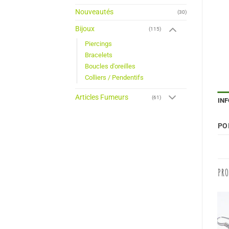
Nouveautés
(30)
Bijoux
(115)
Piercings
Bracelets
Boucles d'oreilles
Colliers / Pendentifs
Articles Fumeurs
(61)
IN
PO
PRO