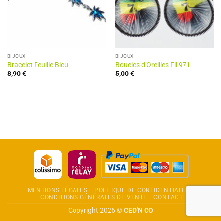
BIJOUX
BIJOUX
Bracelet Feuille Bleu
Boucles d’Oreilles Fil 971
8,90
€
5,00
€
MENTIONS LÉGALES
POLITIQUE DE CONFIDENTIALITÉ
CONDITIONS GÉNÉRALES DE VENTE
CONTACT
Copyright 2026 ©
CED'N CO