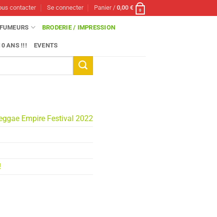
us contacter
Se connecter
Panier /
0,00
€
0
FUMEURS
BRODERIE / IMPRESSION
0 ANS !!!
EVENTS
eggae Empire Festival 2022
!