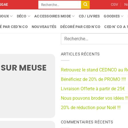
Recherche
CGV
No
GGAE
pour :
IJOUX
DÉCO
ACCESSOIRES MODE
CD / LIVRES
GOODIES
É PAR CED’N CO
NOUVEAUTÉS
DÉCORÉ PAR CED N’CO
CED N’ CO A 1
ARTICLES RÉCENTS
E SUR MEUSE
Retrouvez le stand CEDNCO au R
Bénéficiez de 20% de PROMO !!!!
Livraison Offerte à partir de 25€
Nous pouvons broder vos idées !!
20% de réduction pour Noël !!!
COMMENTAIRES RÉCENTS