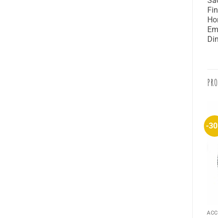
Sac
Fin
Hor
Emp
Dim
PRO
-30%
-34%
-3
ACCESSOIRES MODE
ACCESSOIRES MODE
ACC