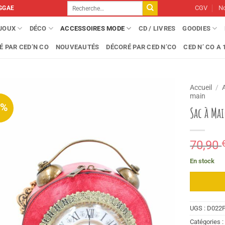
Recherche
CGV
No
GGAE
pour :
IJOUX
DÉCO
ACCESSOIRES MODE
CD / LIVRES
GOODIES
É PAR CED’N CO
NOUVEAUTÉS
DÉCORÉ PAR CED N’CO
CED N’ CO A 1
Accueil
/
main
7%
Sac à Ma
70,90
En stock
UGS :
D022
Catégories 