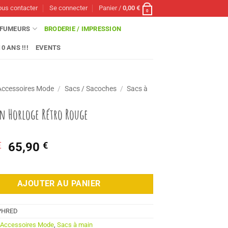
us contacter
Se connecter
Panier /
0,00
€
0
FUMEURS
BRODERIE / IMPRESSION
0 ANS !!!
EVENTS
Accessoires Mode
/
Sacs / Sacoches
/
Sacs à
in Horloge Rétro Rouge
Le
Le
€
65,90
€
prix
prix
initial
actuel
était :
est :
AJOUTER AU PANIER
70,90 €.
65,90 €.
PHRED
:
Accessoires Mode
,
Sacs à main