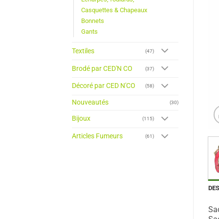
Casquettes & Chapeaux
Bonnets
Gants
Textiles
(47)
Brodé par CED'N CO
(37)
Décoré par CED N'CO
(58)
Nouveautés
(30)
Bijoux
(115)
Articles Fumeurs
(61)
DE
Sac