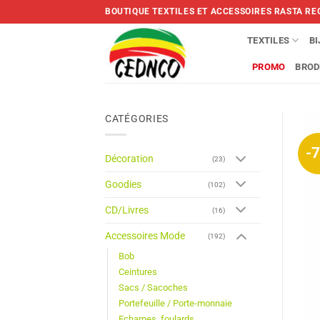
Skip
BOUTIQUE TEXTILES ET ACCESSOIRES RASTA RE
to
content
TEXTILES
B
PROMO
BROD
CATÉGORIES
-
Décoration
(23)
Goodies
(102)
CD/Livres
(16)
Accessoires Mode
(192)
Bob
Ceintures
Sacs / Sacoches
Portefeuille / Porte-monnaie
Echarpes, foulards,