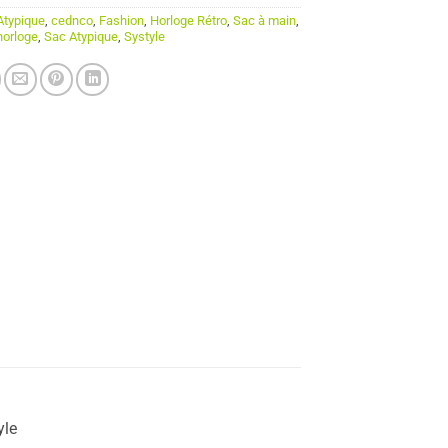
Atypique
,
cednco
,
Fashion
,
Horloge Rétro
,
Sac à main
,
horloge
,
Sac Atypique
,
Systyle
yle