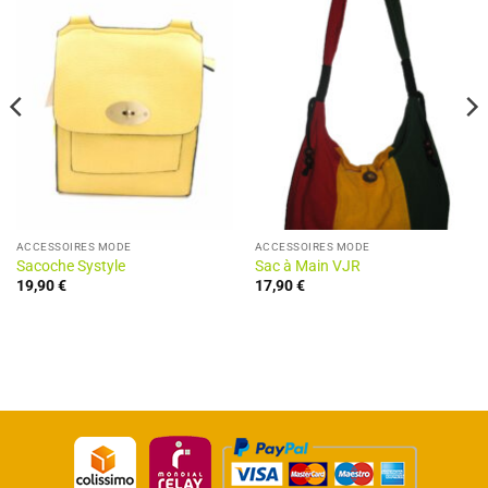
ACCESSOIRES MODE
ACCESSOIRES MODE
Sacoche Systyle
Sac à Main VJR
19,90
€
17,90
€