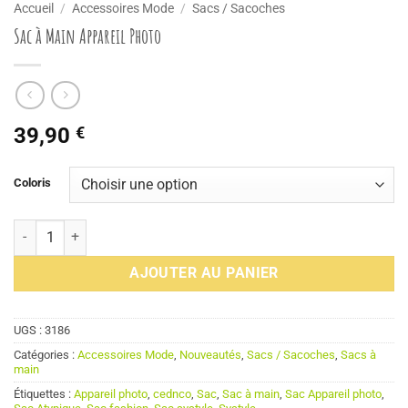
Accueil
/
Accessoires Mode
/
Sacs / Sacoches
Sac à Main Appareil Photo
39,90
€
Coloris
quantité de Sac à Main Appareil Photo
AJOUTER AU PANIER
UGS :
3186
Catégories :
Accessoires Mode
,
Nouveautés
,
Sacs / Sacoches
,
Sacs à
main
Étiquettes :
Appareil photo
,
cednco
,
Sac
,
Sac à main
,
Sac Appareil photo
,