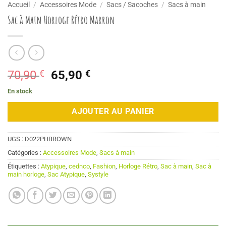
Accueil
/
Accessoires Mode
/
Sacs / Sacoches
/
Sacs à main
Sac à Main Horloge Rétro Marron
Le
Le
70,90
€
65,90
€
prix
prix
En stock
initial
actuel
était :
est :
AJOUTER AU PANIER
70,90 €.
65,90 €.
UGS :
D022PHBROWN
Catégories :
Accessoires Mode
,
Sacs à main
Étiquettes :
Atypique
,
cednco
,
Fashion
,
Horloge Rétro
,
Sac à main
,
Sac à
main horloge
,
Sac Atypique
,
Systyle