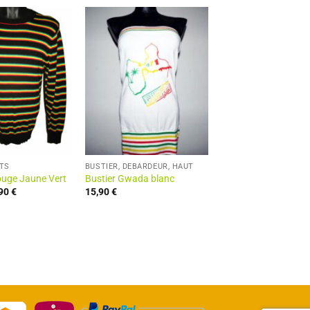
ETS
BUSTIER, DÉBARDEUR, HAUT
ouge Jaune Vert
Bustier Gwada blanc
Le
,90
€
15,90
€
x
prix
ial
actuel
t :
est :
90 €.
24,90 €.