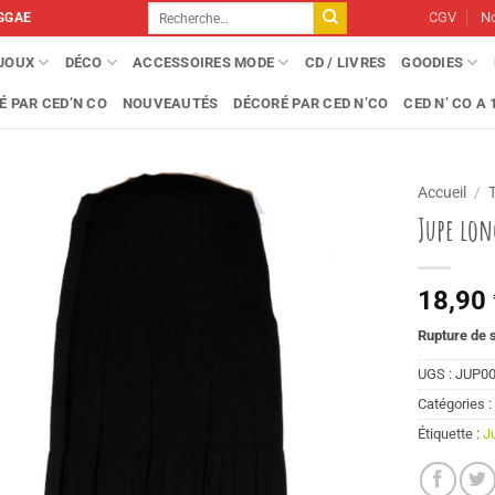
Recherche
CGV
No
GGAE
pour :
IJOUX
DÉCO
ACCESSOIRES MODE
CD / LIVRES
GOODIES
É PAR CED’N CO
NOUVEAUTÉS
DÉCORÉ PAR CED N’CO
CED N’ CO A 1
Accueil
/
Jupe lon
18,90
Rupture de 
UGS :
JUP0
Catégories 
Étiquette :
J