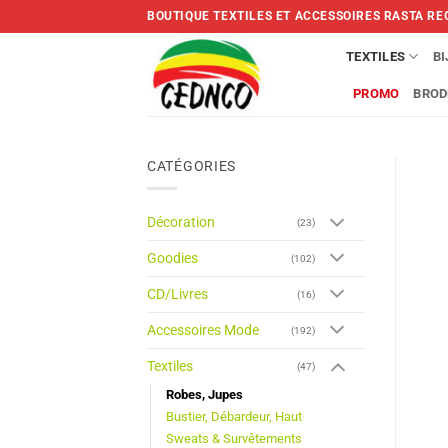
Skip
BOUTIQUE TEXTILES ET ACCESSOIRES RASTA RE
to
content
TEXTILES
B
PROMO
BROD
CATÉGORIES
Décoration
(23)
Goodies
(102)
CD/Livres
(16)
Accessoires Mode
(192)
Textiles
(47)
Robes, Jupes
Bustier, Débardeur, Haut
Sweats & Survêtements