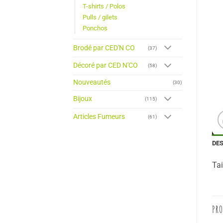
T-shirts / Polos
Pulls / gilets
Ponchos
Brodé par CED'N CO
(37)
Décoré par CED N'CO
(58)
Nouveautés
(30)
Bijoux
(115)
Articles Fumeurs
(61)
DE
Tai
PRO