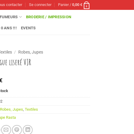
us contacter
Se connecter
Panier /
0,00
€
0
FUMEURS
BRODERIE / IMPRESSION
0 ANS !!!
EVENTS
Textiles
/
Robes, Jupes
gue liseré VJR
€
stock
02
:
Robes, Jupes
,
Textiles
upe Rasta