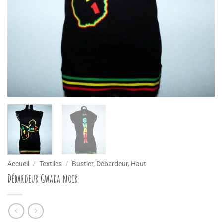
Accueil
/
Textiles
/
Bustier, Débardeur, Haut
Débardeur Gwada noir