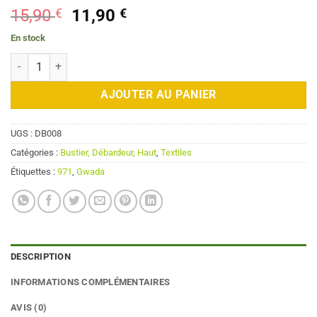
Le
Le
15,90
€
11,90
€
prix
prix
En stock
initial
actuel
quantité de Débardeur Gwada noir
était :
est :
15,90 €.
11,90 €.
AJOUTER AU PANIER
UGS :
DB008
Catégories :
Bustier, Débardeur, Haut
,
Textiles
Étiquettes :
971
,
Gwada
DESCRIPTION
INFORMATIONS COMPLÉMENTAIRES
AVIS (0)