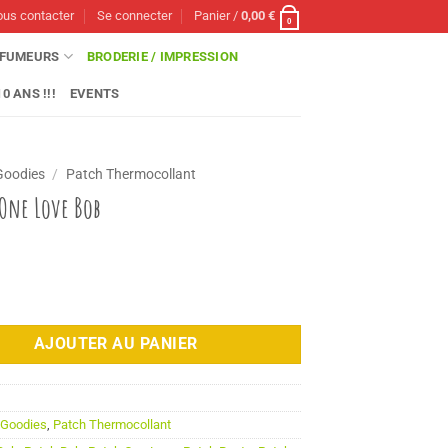
us contacter
Se connecter
Panier /
0,00
€
0
FUMEURS
BRODERIE / IMPRESSION
0 ANS !!!
EVENTS
Goodies
/
Patch Thermocollant
One Love Bob
AJOUTER AU PANIER
0
:
Goodies
,
Patch Thermocollant