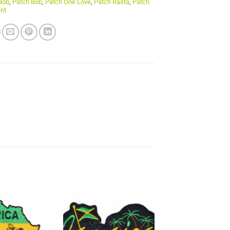
Bob
,
Patch Bob
,
Patch One Love
,
Patch Rasta
,
Patch
nt