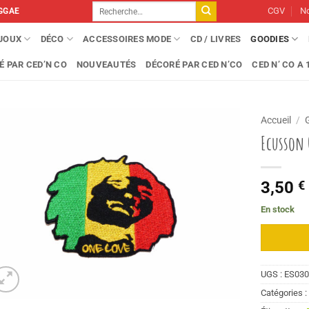
Recherche
CGV
No
GGAE
pour :
IJOUX
DÉCO
ACCESSOIRES MODE
CD / LIVRES
GOODIES
É PAR CED’N CO
NOUVEAUTÉS
DÉCORÉ PAR CED N’CO
CED N’ CO A 1
Accueil
/
Ecusson 
3,50
€
En stock
UGS :
ES03
Catégories 