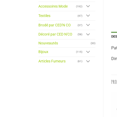
Accessoires Mode
(192)
Textiles
(47)
Brodé par CED'N CO
(37)
Décoré par CED N'CO
(58)
DE
Nouveautés
(30)
Pa
Bijoux
(115)
Dim
Articles Fumeurs
(61)
PRO