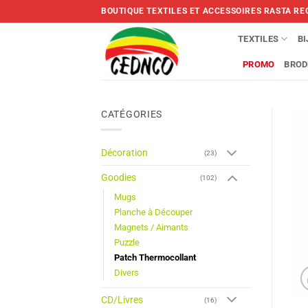
Skip
BOUTIQUE TEXTILES ET ACCESSOIRES RASTA RE
to
content
TEXTILES
B
PROMO
BROD
CATÉGORIES
Décoration
(23)
Goodies
(102)
Mugs
Planche à Découper
Magnets / Aimants
Puzzle
Patch Thermocollant
Divers
CD/Livres
(16)