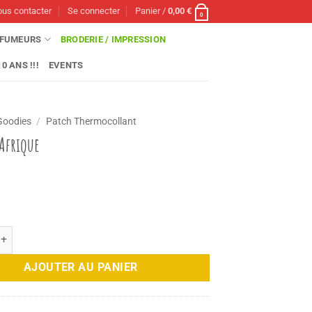
us contacter
Se connecter
Panier /
0,00
€
0
FUMEURS
BRODERIE / IMPRESSION
0 ANS !!!
EVENTS
Goodies
/
Patch Thermocollant
Afrique
e Ecusson Afrique
AJOUTER AU PANIER
5