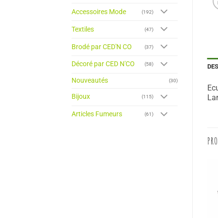
Accessoires Mode
(192)
Textiles
(47)
Brodé par CED'N CO
(37)
Décoré par CED N'CO
(58)
DE
Nouveautés
(30)
Ec
Bijoux
Lar
(115)
Articles Fumeurs
(61)
PRO