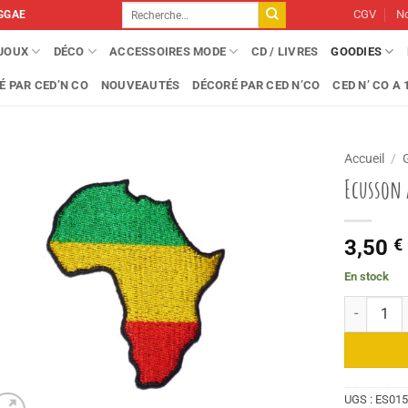
Recherche
CGV
No
GGAE
pour :
IJOUX
DÉCO
ACCESSOIRES MODE
CD / LIVRES
GOODIES
É PAR CED’N CO
NOUVEAUTÉS
DÉCORÉ PAR CED N’CO
CED N’ CO A 1
Accueil
/
Ecusson 
3,50
€
En stock
quantité d
UGS :
ES01