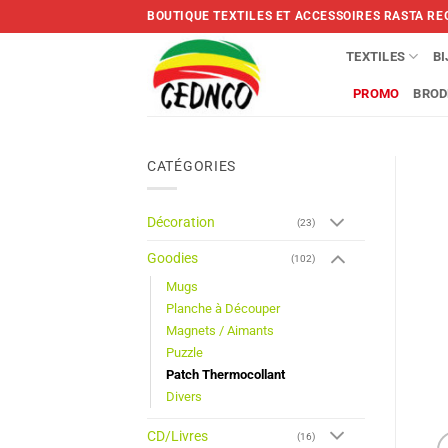
Skip
BOUTIQUE TEXTILES ET ACCESSOIRES RASTA RE
to
content
TEXTILES
B
PROMO
BROD
CATÉGORIES
Décoration
(23)
Goodies
(102)
Mugs
Planche à Découper
Magnets / Aimants
Puzzle
Patch Thermocollant
Divers
CD/Livres
(16)