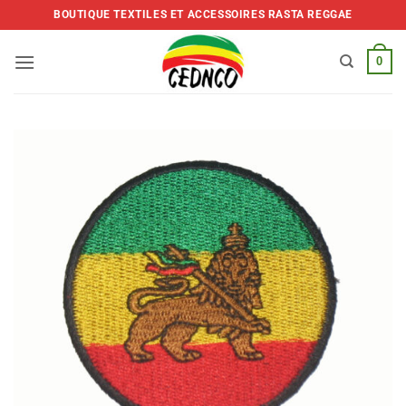
Skip
BOUTIQUE TEXTILES ET ACCESSOIRES RASTA REGGAE
to
content
0