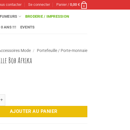
us contacter
Se connecter
Panier /
0,00
€
0
FUMEURS
BRODERIE / IMPRESSION
0 ANS !!!
EVENTS
Accessoires Mode
/
Portefeuille / Porte-monnaie
ille Bob Afrika
 Portefeuille Bob Afrika
AJOUTER AU PANIER
0