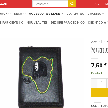
Recherche
CGV
No
GGAE
pour :
IJOUX
DÉCO
ACCESSOIRES MODE
CD / LIVRES
GOODIES
É PAR CED’N CO
NOUVEAUTÉS
DÉCORÉ PAR CED N’CO
CED N’ CO A 1
Accueil
/
Portefeu
7,50
€
En stock
quantité de
UGS :
PF01