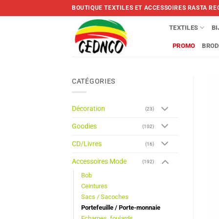
Skip
BOUTIQUE TEXTILES ET ACCESSOIRES RASTA RE
to
content
TEXTILES
B
PROMO
BROD
CATÉGORIES
Décoration
(23)
Goodies
(102)
CD/Livres
(16)
Accessoires Mode
(192)
Bob
Ceintures
Sacs / Sacoches
Portefeuille / Porte-monnaie
Echarpes, foulards,