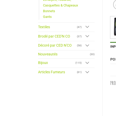
Casquettes & Chapeaux
Bonnets
Gants
Textiles
(47)
Brodé par CED'N CO
(37)
Décoré par CED N'CO
(58)
IN
Nouveautés
(30)
PO
Bijoux
(115)
Articles Fumeurs
(61)
PRO