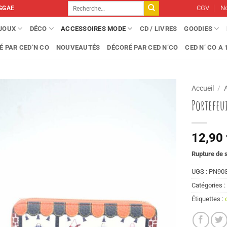
Recherche
CGV
No
GGAE
pour :
IJOUX
DÉCO
ACCESSOIRES MODE
CD / LIVRES
GOODIES
É PAR CED’N CO
NOUVEAUTÉS
DÉCORÉ PAR CED N’CO
CED N’ CO A 1
Accueil
/
Portefeu
12,90
Rupture de 
UGS :
PN90
Catégories 
Étiquettes :