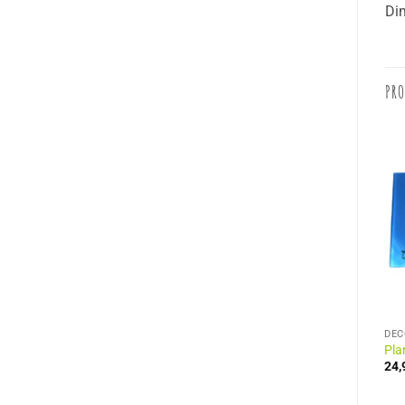
Dim
PRO
ACCESSOIRES MODE
ACCESSOIRES MODE
DÉC
Portefeuille Jamaica
Porte Monnaie Cuir Elephant
Pla
7,50
€
19,90
€
24