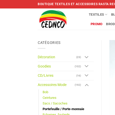
Skip
BOUTIQUE TEXTILES ET ACCESSOIRES RASTA RE
to
content
TEXTILES
B
PROMO
BROD
CATÉGORIES
Décoration
(23)
Goodies
(102)
CD/Livres
(16)
Accessoires Mode
(192)
Bob
Ceintures
Sacs / Sacoches
Portefeuille / Porte-monnaie
Echarpes, foulards,