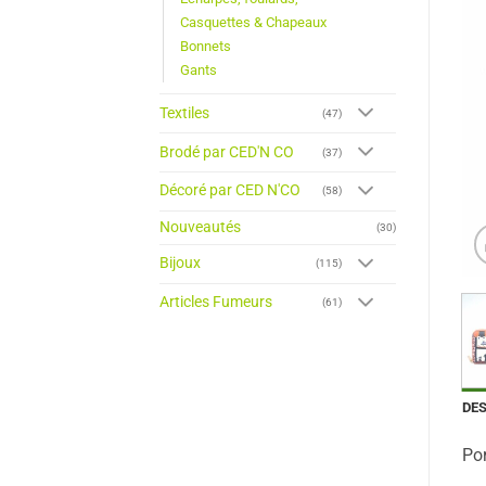
Casquettes & Chapeaux
Bonnets
Gants
Textiles
(47)
Brodé par CED'N CO
(37)
Décoré par CED N'CO
(58)
Nouveautés
(30)
Bijoux
(115)
Articles Fumeurs
(61)
DE
Por