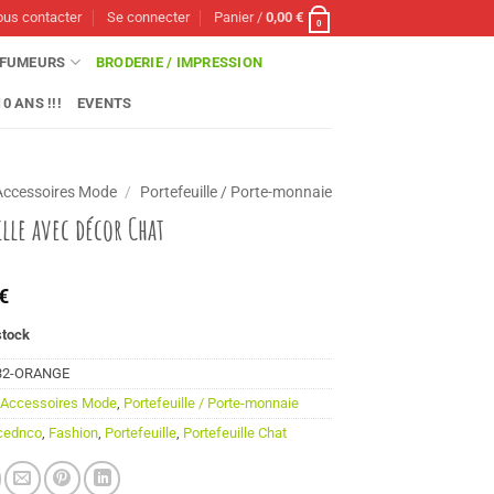
us contacter
Se connecter
Panier /
0,00
€
0
FUMEURS
BRODERIE / IMPRESSION
0 ANS !!!
EVENTS
Accessoires Mode
/
Portefeuille / Porte-monnaie
ille avec décor Chat
€
stock
32-ORANGE
:
Accessoires Mode
,
Portefeuille / Porte-monnaie
cednco
,
Fashion
,
Portefeuille
,
Portefeuille Chat