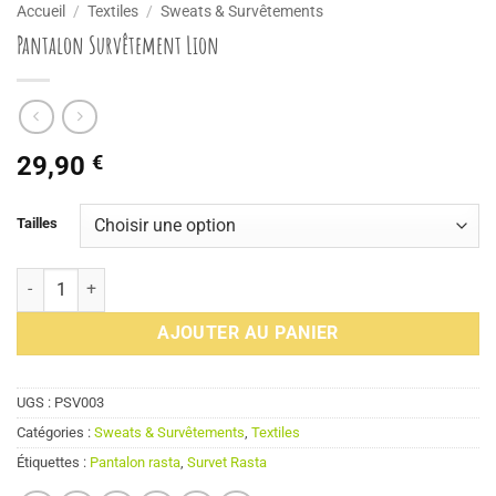
Accueil
/
Textiles
/
Sweats & Survêtements
Pantalon Survêtement Lion
29,90
€
Tailles
quantité de Pantalon Survêtement Lion
AJOUTER AU PANIER
UGS :
PSV003
Catégories :
Sweats & Survêtements
,
Textiles
Étiquettes :
Pantalon rasta
,
Survet Rasta