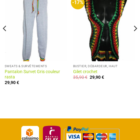
-17%
SWEATS & SURVÊTEMENTS
BUSTIER, DÉBARDEUR, HAUT
Pantalon Survet Gris couleur
Gilet crochet
Le
Le
rasta
35,90
€
29,90
€
prix
prix
29,90
€
initial
actuel
était :
est :
35,90 €.
29,90 €.