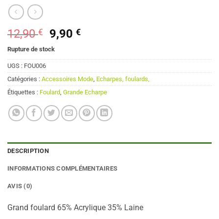
Le
Le
12,90
€
9,90
€
prix
prix
Rupture de stock
initial
actuel
était :
est :
UGS :
FOU006
12,90 €.
9,90 €.
Catégories :
Accessoires Mode
,
Echarpes, foulards,
Étiquettes :
Foulard
,
Grande Echarpe
DESCRIPTION
INFORMATIONS COMPLÉMENTAIRES
AVIS (0)
Grand foulard 65% Acrylique 35% Laine