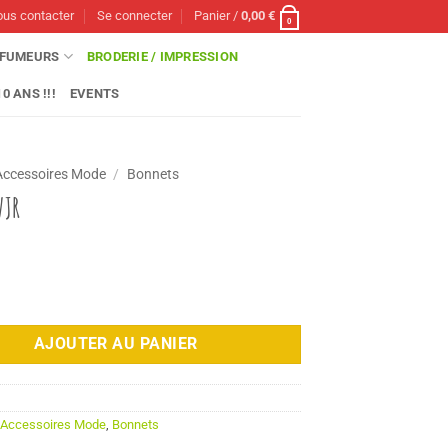
us contacter
Se connecter
Panier /
0,00
€
0
FUMEURS
BRODERIE / IMPRESSION
0 ANS !!!
EVENTS
Accessoires Mode
/
Bonnets
VJR
AJOUTER AU PANIER
:
Accessoires Mode
,
Bonnets