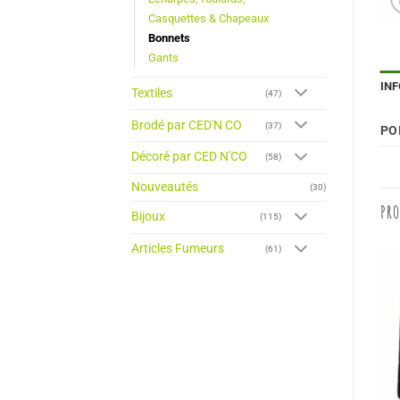
Casquettes & Chapeaux
Bonnets
Gants
IN
Textiles
(47)
Brodé par CED'N CO
(37)
PO
Décoré par CED N'CO
(58)
Nouveautés
(30)
PRO
Bijoux
(115)
Articles Fumeurs
(61)