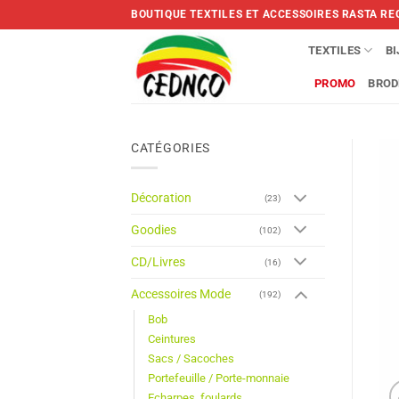
Skip
BOUTIQUE TEXTILES ET ACCESSOIRES RASTA RE
to
content
TEXTILES
B
PROMO
BROD
CATÉGORIES
Décoration
(23)
Goodies
(102)
CD/Livres
(16)
Accessoires Mode
(192)
Bob
Ceintures
Sacs / Sacoches
Portefeuille / Porte-monnaie
Echarpes, foulards,