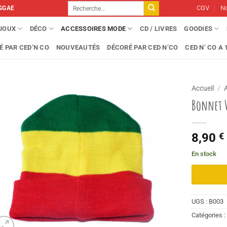
Recherche
CGV
No
GGAE
pour :
IJOUX
DÉCO
ACCESSOIRES MODE
CD / LIVRES
GOODIES
É PAR CED’N CO
NOUVEAUTÉS
DÉCORÉ PAR CED N’CO
CED N’ CO A 1
Accueil
/
Bonnet 
8,90
€
En stock
UGS :
B003
Catégories 