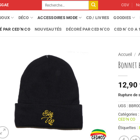
Recherche
CGV
No
GGAE
pour :
IJOUX
DÉCO
ACCESSOIRES MODE
CD / LIVRES
GOODIES
É PAR CED’N CO
NOUVEAUTÉS
DÉCORÉ PAR CED N’CO
CED N’ CO A 1
Accueil
/
Bonnet b
12,90
Rupture de 
UGS :
BBR0
Catégories 
CED'N CO
Étiquettes :