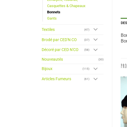
Casquettes & Chapeaux
Bonnets
Gants
DE
Textiles
(47)
Bon
Brodé par CED'N CO
(37)
Bo
Décoré par CED N'CO
(58)
Nouveautés
(30)
PRO
Bijoux
(115)
Articles Fumeurs
(61)