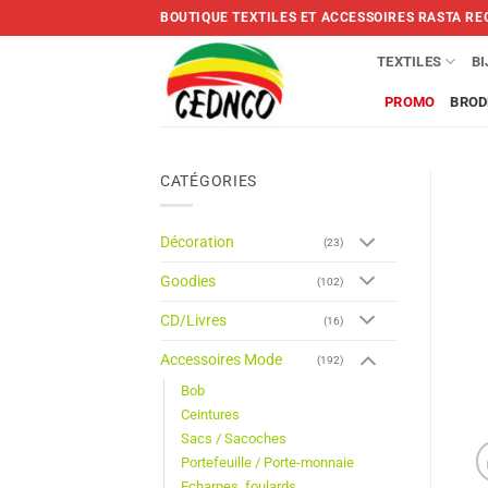
Skip
BOUTIQUE TEXTILES ET ACCESSOIRES RASTA RE
to
content
TEXTILES
B
PROMO
BROD
CATÉGORIES
Décoration
(23)
Goodies
(102)
CD/Livres
(16)
Accessoires Mode
(192)
Bob
Ceintures
Sacs / Sacoches
Portefeuille / Porte-monnaie
Echarpes, foulards,