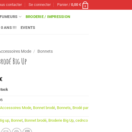
us contacter
Se connecter
Panier /
0,00
€
0
FUMEURS
BRODERIE / IMPRESSION
0 ANS !!!
EVENTS
Accessoires Mode
/
Bonnets
rodé Big Up
€
stock
06
:
Accessoires Mode
,
Bonnet brodé
,
Bonnets
,
Brodé par
Big up
,
Bonnet
,
Bonnet brodé
,
Broderie Big Up
,
cednco