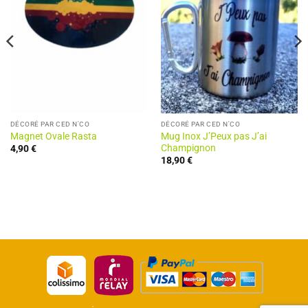
DÉCORÉ PAR CED N'CO
DÉCORÉ PAR CED N'CO
Magnet Ovale Rasta
Mug Inox J’Peux pas J’ai
Champignon
4,90
€
18,90
€