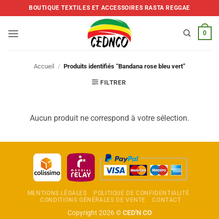
Skip
BOUTIQUE TEXTILES ET ACCESSOIRES RASTA REGGAE
to
content
0
Accueil
/
Produits identifiés “Bandana rose bleu vert”
FILTRER
Aucun produit ne correspond à votre sélection.
MENTIONS LÉGALES
POLITIQUE DE CONFIDENTIALITÉ
CONDITIONS GÉNÉRALES DE VENTE
CONTACT
Copyright 2026 ©
CED'N CO