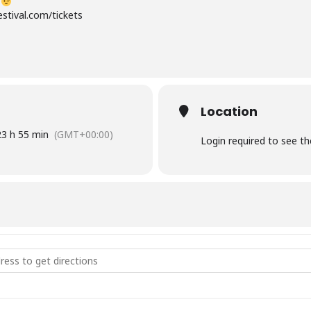
s
festival.com/tickets
Location
23 h 55 min
(GMT+00:00)
Login required to see t
rious Festival [aHXa6BhBz]