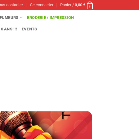
us contacter
Se connecter
Panier /
0,00
€
0
FUMEURS
BRODERIE / IMPRESSION
0 ANS !!!
EVENTS