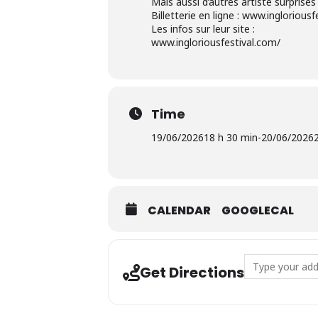
Mais aussi d’autres artiste surprise
Billetterie en ligne : www.inglorious
Les infos sur leur site :
www.ingloriousfestival.com/
Time
19/06/2026
18 h 30 min
-
20/06/2026
CALENDAR
GOOGLECAL
Address - Inglo
Get Directions