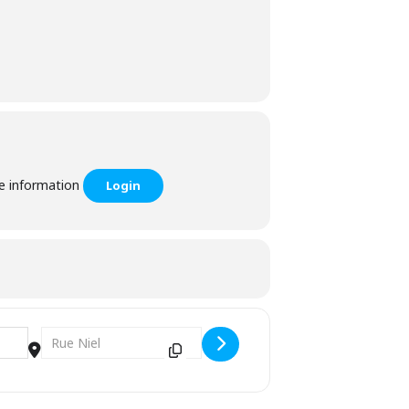
he information
Login
Destination Address - Inglorious Festival [RqKygETkQ]