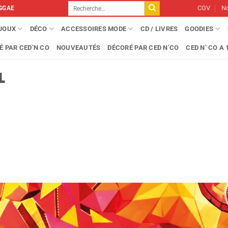
Recherche
CGV
No
GGAE
pour :
IJOUX
DÉCO
ACCESSOIRES MODE
CD / LIVRES
GOODIES
É PAR CED’N CO
NOUVEAUTÉS
DÉCORÉ PAR CED N’CO
CED N’ CO A 1
L