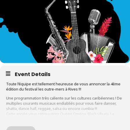
Event Details
Toute l’équipe est tellement heureuse de vous annoncer la 4ème
édition du festival les outre-mers à Rives !!!
Une programmation très caliente sur les cultures caribéennes ! De
multiples courants musicaux endiabliés pour vous faire danser,
shatta, dance hall, reggae, salsa ou encore cumbia !!!
Cette année vous retrouverez Queen Omega, Black Uhuru, La
Yegros and more…
Le goût sera au rendez-vous avec de belles surprises à venir, vos