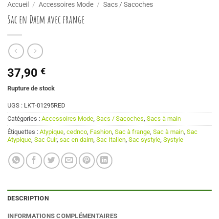
Accueil
/
Accessoires Mode
/
Sacs / Sacoches
Sac en Daim avec frange
37,90
€
Rupture de stock
UGS :
LKT-01295RED
Catégories :
Accessoires Mode
,
Sacs / Sacoches
,
Sacs à main
Étiquettes :
Atypique
,
cednco
,
Fashion
,
Sac à frange
,
Sac à main
,
Sac
Atypique
,
Sac Cuir
,
sac en daim
,
Sac Italien
,
Sac systyle
,
Systyle
DESCRIPTION
INFORMATIONS COMPLÉMENTAIRES