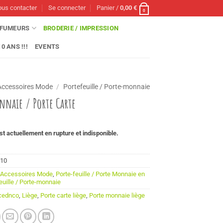
us contacter
Se connecter
Panier /
0,00
€
0
FUMEURS
BRODERIE / IMPRESSION
0 ANS !!!
EVENTS
Accessoires Mode
/
Portefeuille / Porte-monnaie
nnaie / Porte Carte
st actuellement en rupture et indisponible.
10
:
Accessoires Mode
,
Porte-feuille / Porte Monnaie en
euille / Porte-monnaie
cednco
,
Liège
,
Porte carte liège
,
Porte monnaie liège