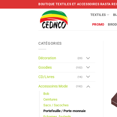
Skip
BOUTIQUE TEXTILES ET ACCESSOIRES RASTA RE
to
content
TEXTILES
B
PROMO
BROD
CATÉGORIES
Décoration
(23)
Goodies
(102)
CD/Livres
(16)
Accessoires Mode
(192)
Bob
Ceintures
Sacs / Sacoches
Portefeuille / Porte-monnaie
Echarpes, foulards,