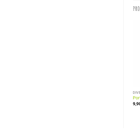
PRO
ACCESSOIRES MODE
ACCESSOIRES MODE
DIV
Porte Monnaie Cuir Chien
Portefeuille avec décor Chat
Por
19,90
€
12,90
€
9,9