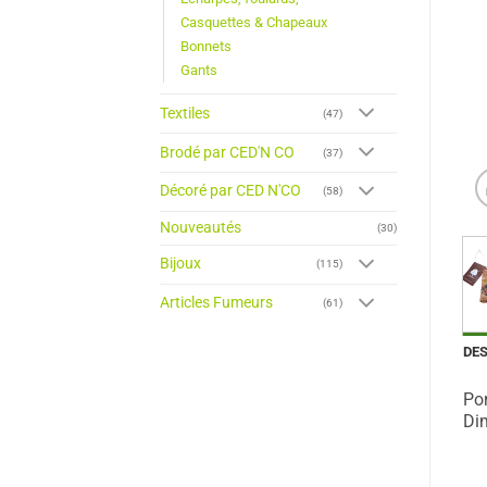
Casquettes & Chapeaux
Bonnets
Gants
Textiles
(47)
Brodé par CED'N CO
(37)
Décoré par CED N'CO
(58)
Nouveautés
(30)
Bijoux
(115)
Articles Fumeurs
(61)
DE
Por
Di