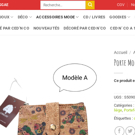
Recherche
CGV
No
GGAE
pour :
IJOUX
DÉCO
ACCESSOIRES MODE
CD / LIVRES
GOODIES
É PAR CED’N CO
NOUVEAUTÉS
DÉCORÉ PAR CED N’CO
CED N’ CO A 1
Accueil
/
Porte Mo
Ce produit e
UGS :
S5090
Catégories 
liège
,
Portef
Étiquettes :