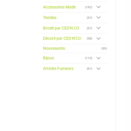
Accessoires Mode
(192)
Textiles
(47)
Brodé par CED'N CO
(37)
Décoré par CED N'CO
(58)
Nouveautés
(30)
Bijoux
(115)
Articles Fumeurs
(61)