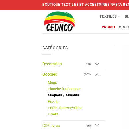
Skip
BOUTIQUE TEXTILES ET ACCESSOIRES RASTA RE
to
content
TEXTILES
B
PROMO
BROD
CATÉGORIES
Décoration
(23)
Goodies
(102)
Mugs
Planche à Découper
Magnets / Aimants
Puzzle
Patch Thermocollant
Divers
CD/Livres
(16)