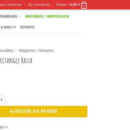
us contacter
Se connecter
Panier /
0,00
€
0
FUMEURS
BRODERIE / IMPRESSION
0 ANS !!!
EVENTS
Goodies
/
Magnets / Aimants
ectangle Rasta
e Magnet Rectangle Rasta
AJOUTER AU PANIER
01-1