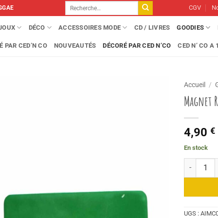
Recherche
CGV
No
GGAE
pour :
IJOUX
DÉCO
ACCESSOIRES MODE
CD / LIVRES
GOODIES
É PAR CED’N CO
NOUVEAUTÉS
DÉCORÉ PAR CED N’CO
CED N’ CO A 1
Accueil
/
Magnet R
4,90
€
En stock
quantité d
UGS :
AIMC0