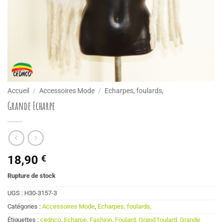
Accueil
/
Accessoires Mode
/
Echarpes, foulards,
Grande Echarpe
18,90
€
Rupture de stock
UGS :
H30-3157-3
Catégories :
Accessoires Mode
,
Echarpes, foulards,
Étiquettes :
cednco
,
Echarpe
,
Fashion
,
Foulard
,
Grand foulard
,
Grande