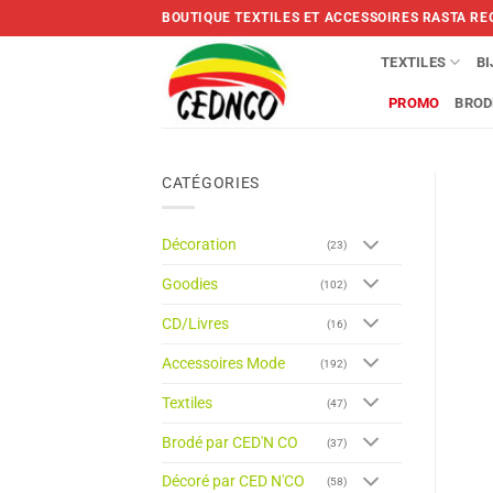
Skip
BOUTIQUE TEXTILES ET ACCESSOIRES RASTA RE
to
content
TEXTILES
B
PROMO
BROD
CATÉGORIES
Décoration
(23)
Goodies
(102)
CD/Livres
(16)
Accessoires Mode
(192)
Textiles
(47)
Brodé par CED'N CO
(37)
Décoré par CED N'CO
(58)