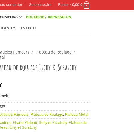
us contacter
Se connecter
Panier /
0,00
€
0
FUMEURS
BRODERIE / IMPRESSION
0 ANS !!!
EVENTS
Articles Fumeurs
/
Plateau de Roulage
/
tal
ateau de roulage Itchy & Scratchy
€
stock
009
:
Articles Fumeurs
,
Plateau de Roulage
,
Plateau Métal
cednco
,
Grand Plateau
,
Itchy et Scratchy
,
Plateau de
teau Itchy et Scratchy