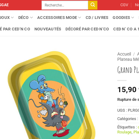
Recherche
CGV
No
GGAE
pour :
IJOUX
DÉCO
ACCESSOIRES MODE
CD / LIVRES
GOODIES
É PAR CED’N CO
NOUVEAUTÉS
DÉCORÉ PAR CED N’CO
CED N’ CO A 1
Accueil
/
Plateau Mé
Grand Pl
15,90
Rupture de 
UGS :
PLRG
Catégories 
Étiquettes :
Roulage
,
Pla