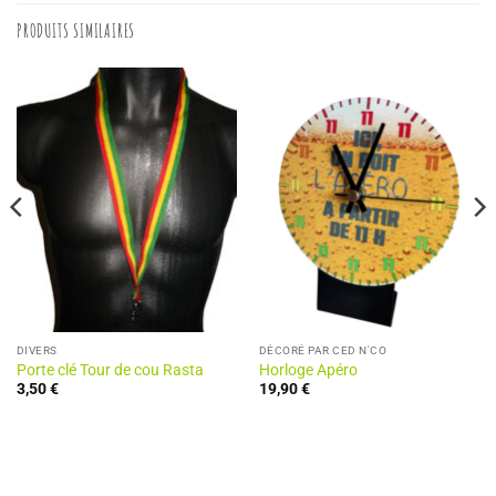
PRODUITS SIMILAIRES
DIVERS
DÉCORÉ PAR CED N'CO
Porte clé Tour de cou Rasta
Horloge Apéro
3,50
€
19,90
€