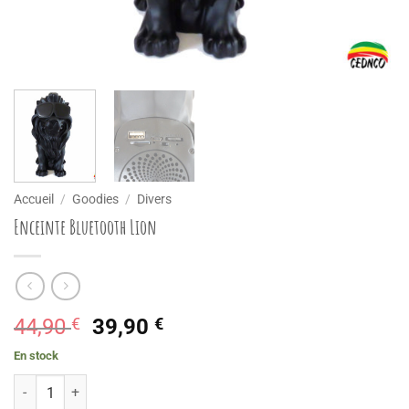
Accueil
/
Goodies
/
Divers
Enceinte Bluetooth Lion
Le
Le
44,90
€
39,90
€
prix
prix
En stock
initial
actuel
quantité de Enceinte Bluetooth Lion
était :
est :