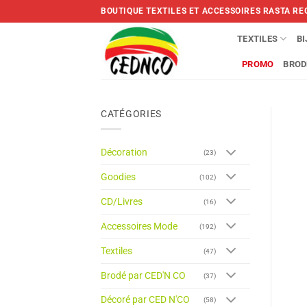
Skip
BOUTIQUE TEXTILES ET ACCESSOIRES RASTA RE
to
content
TEXTILES
B
PROMO
BROD
CATÉGORIES
Décoration
(23)
Goodies
(102)
CD/Livres
(16)
Accessoires Mode
(192)
Textiles
(47)
Brodé par CED'N CO
(37)
Décoré par CED N'CO
(58)