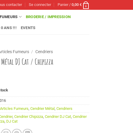
us contacter
Se connecter
Panier /
0,00
€
0
FUMEURS
BRODERIE / IMPRESSION
0 ANS !!!
EVENTS
Articles Fumeurs
/
Cendriers
 Métal DJ Cat / Chipizza
stock
016
:
Articles Fumeurs
,
Cendrier Métal
,
Cendriers
Cendrier
,
Cendrier Chipizza
,
Cendrier DJ Cat
,
Cendrier
zza
,
DJ Cat