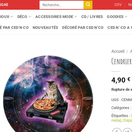
Recherche
CGV
No
GGAE
pour :
IJOUX
DÉCO
ACCESSOIRES MODE
CD / LIVRES
GOODIES
É PAR CED’N CO
NOUVEAUTÉS
DÉCORÉ PAR CED N’CO
CED N’ CO A 1
Accueil
/
Cendrier
4,90
€
Rupture de 
UGS :
CENM
Catégories 
Étiquettes :
métal
,
Chipi