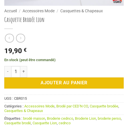
Accueil
/
Accessoires Mode
/
Casquettes & Chapeaux
Casquette Brodée Lion
19,90
€
En stock (peut être commandé)
quantité de Casquette Brodée Lion
AJOUTER AU PANIER
UGS :
CBR015
Catégories :
Accessoires Mode
,
Brodé par CED'N CO
,
Casquette brodée
,
Casquettes & Chapeaux
Étiquettes :
brodé maison
,
Broderie cednco
,
Broderie Lion
,
broderie perso
,
Casquette brodé
,
Casquette Lion
,
cednco