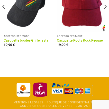
ACCESSOIRES MODE
ACCESSOIRES MODE
Casquette brodée Griffe rasta
Casquette Roots Rock Reggae
19,90
€
19,90
€
MENTIONS LÉGALES
POLITIQUE DE CONFIDENTIALITÉ
CONDITIONS GÉNÉRALES DE VENTE
CONTACT