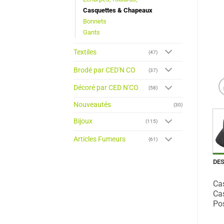
Casquettes & Chapeaux
Bonnets
Gants
Textiles
(47)
Brodé par CED'N CO
(37)
Décoré par CED N'CO
(58)
Nouveautés
(30)
Bijoux
(115)
Articles Fumeurs
(61)
DE
Cas
Cas
Pos