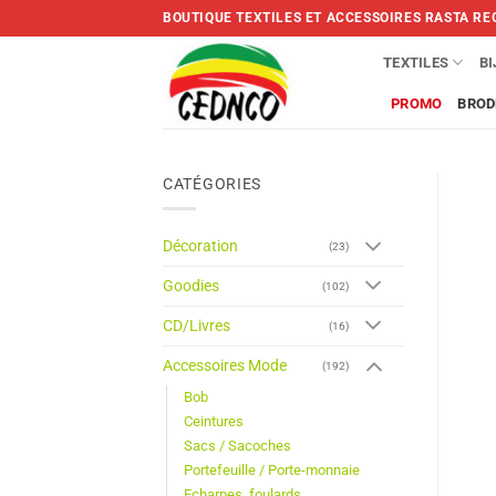
Skip
BOUTIQUE TEXTILES ET ACCESSOIRES RASTA RE
to
content
TEXTILES
B
PROMO
BROD
CATÉGORIES
Décoration
(23)
Goodies
(102)
CD/Livres
(16)
Accessoires Mode
(192)
Bob
Ceintures
Sacs / Sacoches
Portefeuille / Porte-monnaie
Echarpes, foulards,