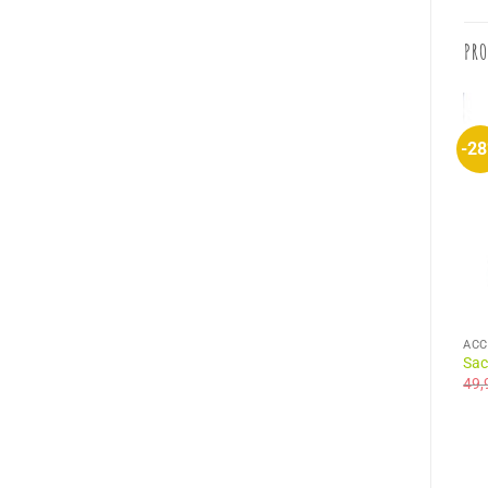
PRO
-2
DÉCORÉ PAR CED N'CO
ACCESSOIRES MODE
ACC
Mug Inox J’Peux pas J’ai
Casquette Roots Rock
Sac
Champignon
Reggae
49
18,90
€
19,90
€