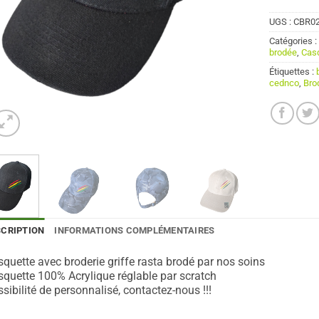
UGS :
CBR0
Catégories 
brodée
,
Cas
Étiquettes :
cednco
,
Brod
SCRIPTION
INFORMATIONS COMPLÉMENTAIRES
quette avec broderie griffe rasta brodé par nos soins
quette 100% Acrylique réglable par scratch
sibilité de personnalisé, contactez-nous !!!