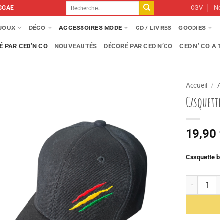
Recherche
CGV
No
GGAE
pour :
IJOUX
DÉCO
ACCESSOIRES MODE
CD / LIVRES
GOODIES
É PAR CED’N CO
NOUVEAUTÉS
DÉCORÉ PAR CED N’CO
CED N’ CO A 1
Accueil
/
Casquette
19,90
Casquette 
quantité d