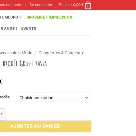
us contacter
Se connecter
Panier /
0,00
€
0
FUMEURS
BRODERIE / IMPRESSION
0 ANS !!!
EVENTS
Accessoires Mode
/
Casquettes & Chapeaux
 brodée Griffe rasta
€
brodée
e Casquette brodée Griffe rasta
AJOUTER AU PANIER