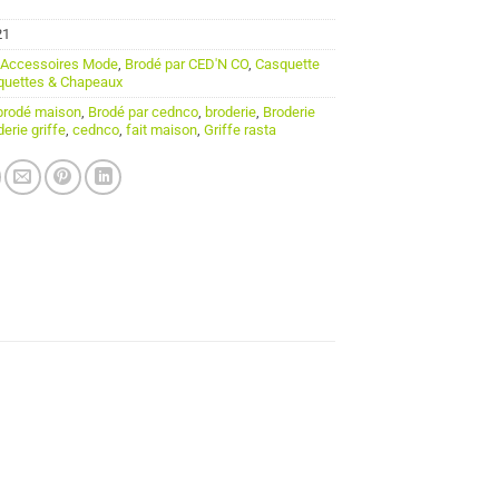
21
:
Accessoires Mode
,
Brodé par CED'N CO
,
Casquette
quettes & Chapeaux
brodé maison
,
Brodé par cednco
,
broderie
,
Broderie
erie griffe
,
cednco
,
fait maison
,
Griffe rasta