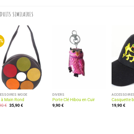
DUITS SIMILAIRES
8%
ESSOIRES MODE
DIVERS
ACCESSOIRE
 à Main Rond
Porte Clé Hibou en Cuir
Casquette b
Le
Le
,90
€
35,90
€
9,90
€
19,90
€
prix
prix
initial
actuel
était :
est :
49,90 €.
35,90 €.