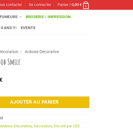
us contacter
Se connecter
Panier /
0,00
€
0
FUMEURS
BRODERIE / IMPRESSION
0 ANS !!!
EVENTS
Décoration
/
Ardoise Décorative
Bob Smile
€
AJOUTER AU PANIER
03
:
Ardoise Décorative
,
Décoration
,
Décoré par CED