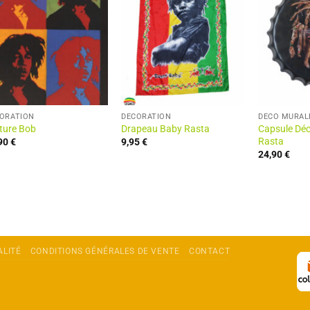
ORATION
DÉCORATION
DÉCO MURAL
ture Bob
Drapeau Baby Rasta
Capsule Déc
Rasta
,90
€
9,95
€
24,90
€
ALITÉ
CONDITIONS GÉNÉRALES DE VENTE
CONTACT