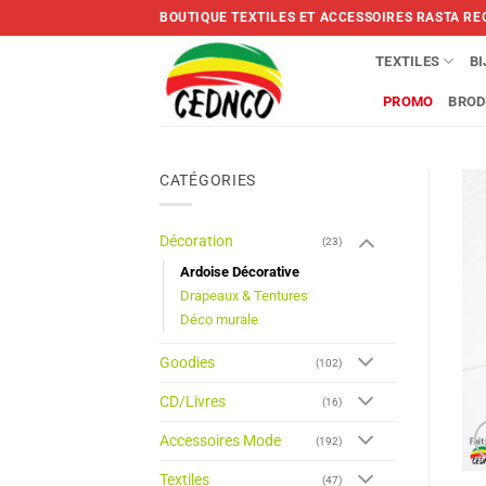
Skip
BOUTIQUE TEXTILES ET ACCESSOIRES RASTA RE
to
content
TEXTILES
B
PROMO
BROD
CATÉGORIES
Décoration
(23)
Ardoise Décorative
Drapeaux & Tentures
Déco murale
Goodies
(102)
CD/Livres
(16)
Accessoires Mode
(192)
Textiles
(47)