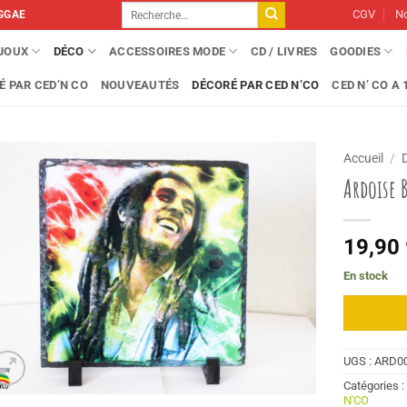
Recherche
CGV
No
GGAE
pour :
IJOUX
DÉCO
ACCESSOIRES MODE
CD / LIVRES
GOODIES
É PAR CED’N CO
NOUVEAUTÉS
DÉCORÉ PAR CED N’CO
CED N’ CO A 1
Accueil
/
Ardoise 
19,90
En stock
UGS :
ARD0
Catégories 
N'CO