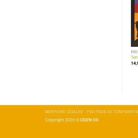
CENDRIER DE POCHE
ARDOISE DÉCORATIVE
DÉC
Cendrier de Poche en métal
Ardoise Lion Noir & Blanc
Ten
7,90
€
24,90
€
14
MENTIONS LÉGALES
POLITIQUE DE CONFIDENTI
Copyright 2026 ©
CED'N CO