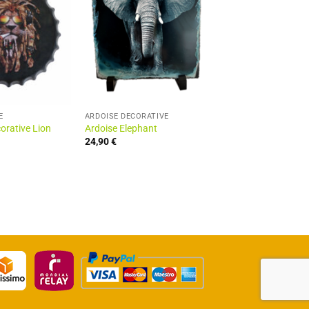
E
ARDOISE DÉCORATIVE
orative Lion
Ardoise Elephant
24,90
€