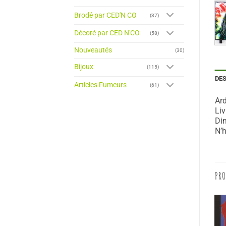
Brodé par CED'N CO
(37)
Décoré par CED N'CO
(58)
Nouveautés
(30)
Bijoux
(115)
DE
Articles Fumeurs
(61)
Ard
Liv
Dim
N’h
PRO