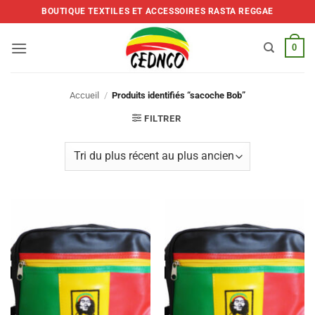
Skip
BOUTIQUE TEXTILES ET ACCESSOIRES RASTA REGGAE
to
content
0
Accueil
/
Produits identifiés “sacoche Bob”
FILTRER