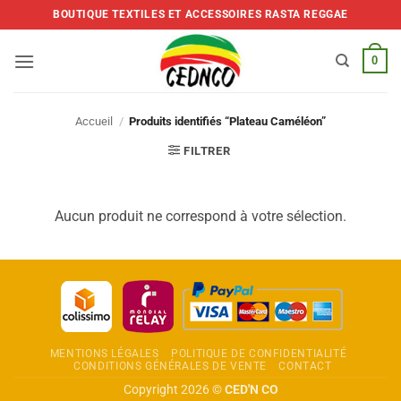
Skip
BOUTIQUE TEXTILES ET ACCESSOIRES RASTA REGGAE
to
content
0
Accueil
/
Produits identifiés “Plateau Caméléon”
FILTRER
Aucun produit ne correspond à votre sélection.
MENTIONS LÉGALES
POLITIQUE DE CONFIDENTIALITÉ
CONDITIONS GÉNÉRALES DE VENTE
CONTACT
Copyright 2026 ©
CED'N CO