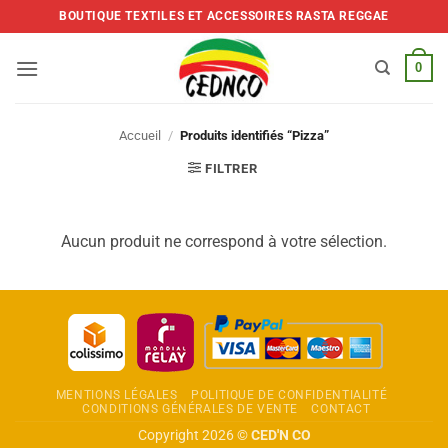
Skip
BOUTIQUE TEXTILES ET ACCESSOIRES RASTA REGGAE
to
content
0
Accueil
/
Produits identifiés “Pizza”
FILTRER
Aucun produit ne correspond à votre sélection.
MENTIONS LÉGALES
POLITIQUE DE CONFIDENTIALITÉ
CONDITIONS GÉNÉRALES DE VENTE
CONTACT
Copyright 2026 ©
CED'N CO