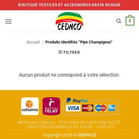
Skip
BOUTIQUE TEXTILES ET ACCESSOIRES RASTA REGGAE
to
content
0
Accueil
/
Produits identifiés “Pipe Champignon”
FILTRER
Aucun produit ne correspond à votre sélection.
MENTIONS LÉGALES
POLITIQUE DE CONFIDENTIALITÉ
CONDITIONS GÉNÉRALES DE VENTE
CONTACT
Copyright 2026 ©
CED'N CO