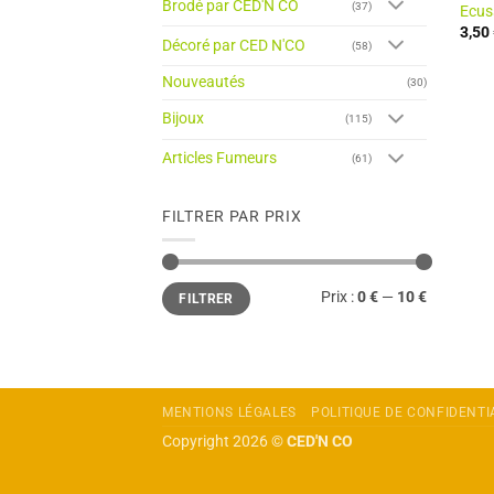
Brodé par CED'N CO
(37)
Ecus
3,50
Décoré par CED N'CO
(58)
Nouveautés
(30)
Bijoux
(115)
Articles Fumeurs
(61)
FILTRER PAR PRIX
Prix
Prix
Prix :
0 €
—
10 €
FILTRER
min
max
MENTIONS LÉGALES
POLITIQUE DE CONFIDENTI
Copyright 2026 ©
CED'N CO