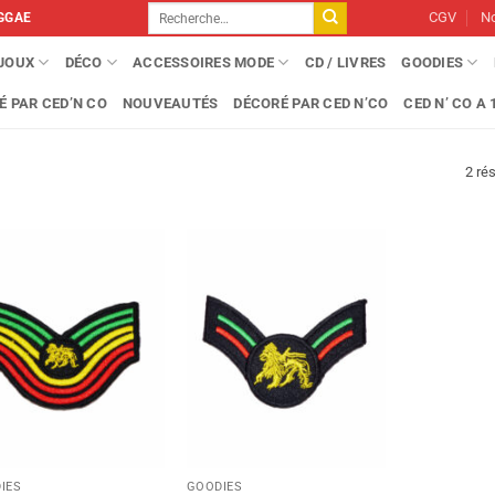
Recherche
CGV
No
GGAE
pour :
IJOUX
DÉCO
ACCESSOIRES MODE
CD / LIVRES
GOODIES
É PAR CED’N CO
NOUVEAUTÉS
DÉCORÉ PAR CED N’CO
CED N’ CO A 1
2 rés
IES
GOODIES