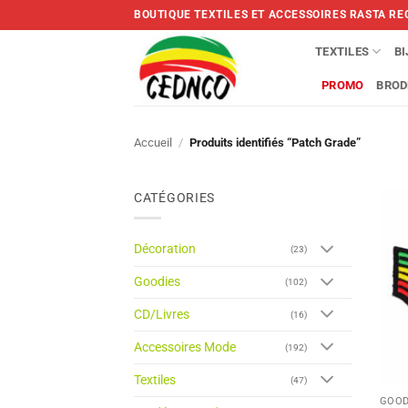
Skip
BOUTIQUE TEXTILES ET ACCESSOIRES RASTA RE
to
content
TEXTILES
B
PROMO
BROD
Accueil
/
Produits identifiés “Patch Grade”
CATÉGORIES
Décoration
(23)
Goodies
(102)
CD/Livres
(16)
Accessoires Mode
(192)
Textiles
(47)
GOOD