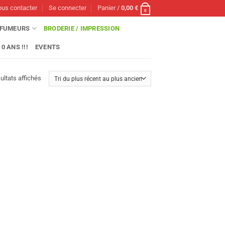
us contacter
Se connecter
Panier /
0,00
€
0
FUMEURS
BRODERIE / IMPRESSION
0 ANS !!!
EVENTS
Trié
ultats affichés
du
plus
récent
au
plus
ancien