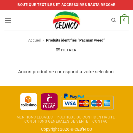
Skip
BOUTIQUE TEXTILES ET ACCESSOIRES RASTA REGGAE
to
content
0
Accueil
/
Produits identifiés “Pacman weed”
FILTRER
Aucun produit ne correspond à votre sélection.
MENTIONS LÉGALES
POLITIQUE DE CONFIDENTIALITÉ
CONDITIONS GÉNÉRALES DE VENTE
CONTACT
Copyright 2026 ©
CED'N CO