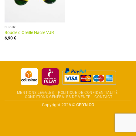
BIJOUX
Boucle d’Oreille Nacre VJR
6,90
€
MENTIONS LÉGALES
POLITIQUE DE CONFIDENTIALITÉ
CONDITIONS GÉNÉRALES DE VENTE
CONTACT
Copyright 2026 ©
CED'N CO