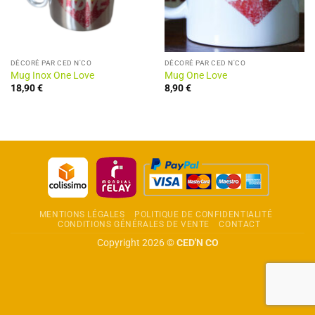
DÉCORÉ PAR CED N'CO
DÉCORÉ PAR CED N'CO
Mug Inox One Love
Mug One Love
18,90
€
8,90
€
MENTIONS LÉGALES
POLITIQUE DE CONFIDENTIALITÉ
CONDITIONS GÉNÉRALES DE VENTE
CONTACT
Copyright 2026 ©
CED'N CO