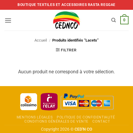
Skip
BOUTIQUE TEXTILES ET ACCESSOIRES RASTA REGGAE
to
content
0
Accueil
/
Produits identifiés “Lacets”
FILTRER
Aucun produit ne correspond à votre sélection.
MENTIONS LÉGALES
POLITIQUE DE CONFIDENTIALITÉ
CONDITIONS GÉNÉRALES DE VENTE
CONTACT
Copyright 2026 ©
CED'N CO