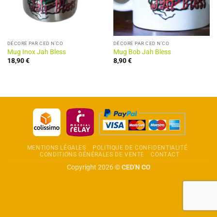
DÉCORÉ PAR CED N'CO
DÉCORÉ PAR CED N'CO
Mug Inox Jah Bless
Mug Bob Jah Bless
18,90
€
8,90
€
MENTIONS LÉGALES
POLITIQUE DE CONFIDENTIALITÉ
CONDITIONS GÉNÉRALES DE VENTE
CONTACT
Copyright 2026 ©
CED'N CO