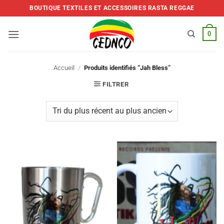
Skip
BOUTIQUE TEXTILES ET ACCESSOIRES RASTA REGGAE
to
content
0
Accueil
/
Produits identifiés “Jah Bless”
FILTRER